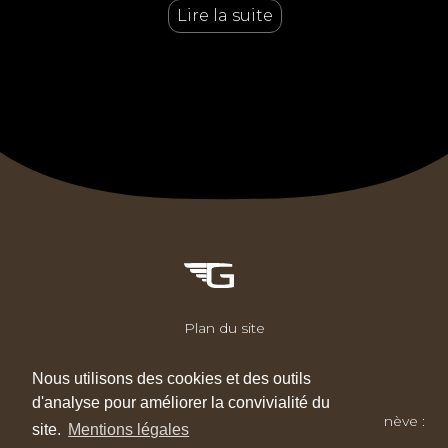
Lire la suite
Plan du site
Groupe Goodwill
Mentions légales
Nous utilisons des cookies et des outils
d'analyse pour améliorer la convivialité du
Contactez-nous 24 / 7
| Paris :
+33 1 53 20 01 04
| Genève :
site.
Mentions légales
+41 22 788 48 58
|
info (at) goodwill.fr